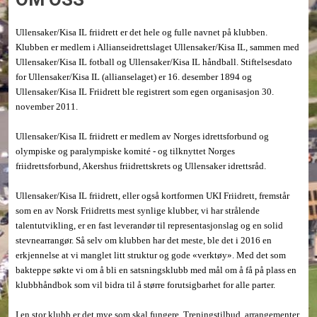
Ullensaker/Kisa IL friidrett er det hele og fulle navnet på klubben.
Klubben er medlem i Allianseidrettslaget Ullensaker/Kisa IL, sammen med
Ullensaker/Kisa IL fotball og Ullensaker/Kisa IL håndball. Stiftelsesdato
for Ullensaker/Kisa IL (allianselaget) er 16. desember 1894 og
Ullensaker/Kisa IL Friidrett ble registrert som egen organisasjon 30.
november 2011.
Ullensaker/Kisa IL friidrett er medlem av Norges idrettsforbund og
olympiske og paralympiske komité - og tilknyttet Norges
friidrettsforbund, Akershus friidrettskrets og Ullensaker idrettsråd.
Ullensaker/Kisa IL friidrett, eller også kortformen UKI Friidrett, fremstår
som en av Norsk Friidretts mest synlige klubber, vi har strålende
talentutvikling, er en fast leverandør til representasjonslag og en solid
stevnearrangør. Så selv om klubben har det meste, ble det i 2016 en
erkjennelse at vi manglet litt struktur og gode «verktøy». Med det som
bakteppe søkte vi om å bli en satsningsklubb med mål om å få på plass en
klubbhåndbok som vil bidra til å større forutsigbarhet for alle parter.
I en stor klubb er det mye som skal fungere. Treningstilbud, arrangementer,