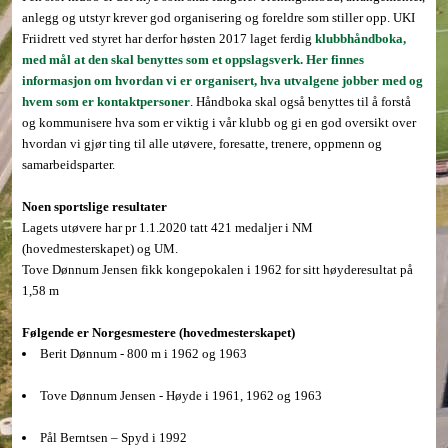
anlegg og utstyr krever god organisering og foreldre som stiller opp. UKI
Friidrett ved styret har derfor høsten 2017 laget ferdig
klubbhåndboka,
med mål at den skal benyttes som et oppslagsverk. Her finnes
informasjon om hvordan vi er organisert, hva utvalgene jobber med og
hvem som er kontaktpersoner
. Håndboka skal også benyttes til å forstå
og kommunisere hva som er viktig i vår klubb og gi en god oversikt over
hvordan vi gjør ting til alle utøvere, foresatte, trenere, oppmenn og
samarbeidsparter.
Noen sportslige resultater
Lagets utøvere har pr 1.1.2020 tatt 421 medaljer i NM
(hovedmesterskapet) og UM.
Tove Dønnum Jensen fikk kongepokalen i 1962 for sitt høyderesultat på
1,58 m
Følgende er Norgesmestere (hovedmesterskapet)
Berit Dønnum - 800 m i 1962 og 1963
Tove Dønnum Jensen - Høyde i 1961, 1962 og 1963
Pål Berntsen – Spyd i 1992