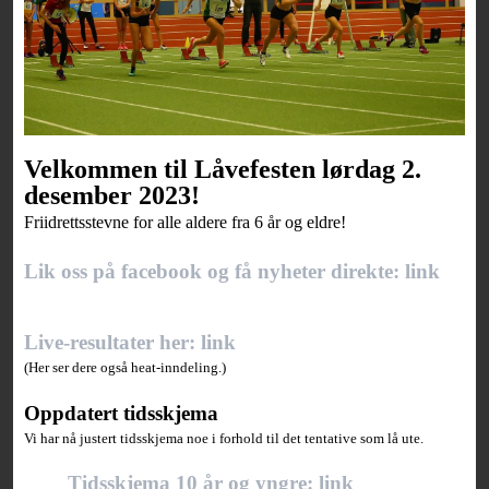
Velkommen til Låvefesten lørdag 2.
desember 2023!
Friidrettsstevne for alle aldere fra 6 år og eldre!
Lik oss på facebook og få nyheter direkte: link
Live-resultater her: link
(Her ser dere også heat-inndeling.)
Oppdatert tidsskjema
Vi har nå justert tidsskjema noe i forhold til det tentative som lå ute.
Tidsskjema 10 år og yngre: link