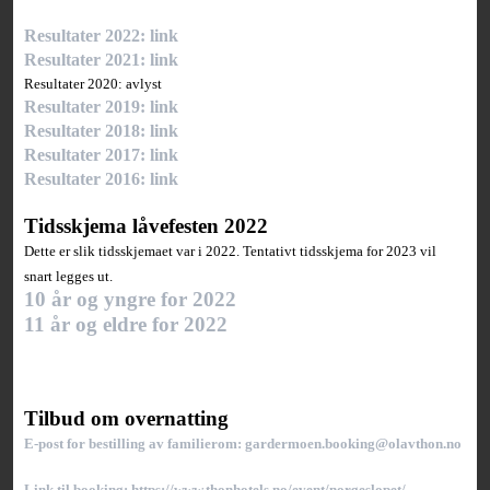
Resultater 2022: link
Resultater 2021: link
Resultater 2020: avlyst
Resultater 2019: link
Resultater 2018: link
Resultater 2017: link
Resultater 2016: link
Tidsskjema låvefesten 2022
Dette er slik tidsskjemaet var i 2022. Tentativt tidsskjema for 2023 vil
snart legges ut.
10 år og yngre for 2022
11 år og eldre for 2022
Tilbud om overnatting
E-post for bestilling av familierom: gardermoen.booking@olavthon.no
Link til booking: https://www.thonhotels.no/event/norgeslopet/