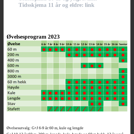
Tidsskjema 11 år og eldre: link
Øvelsesprogram 2023
Øvelsesutvalg: G+J 6-9 år:60 m, kule og lengde