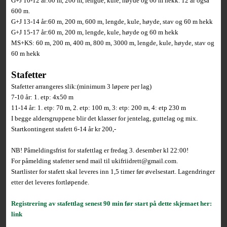
G+J 10-12 år:60 m, 200 m, lengde, kule, høyde og 60 m hekk. 12 år også
600 m.
G+J 13-14 år:60 m, 200 m, 600 m, lengde, kule, høyde, stav og 60 m hekk
G+J 15-17 år:60 m, 200 m, lengde, kule, høyde og 60 m hekk
MS+KS: 60 m, 200 m, 400 m, 800 m, 3000 m, lengde, kule, høyde, stav og
60 m hekk
Stafetter
Stafetter arrangeres slik:(minimum 3 løpere per lag)
7-10 år: 1. etp: 4x50 m
11-14 år: 1. etp: 70 m, 2. etp: 100 m, 3: etp: 200 m, 4: etp 230 m
I begge aldersgruppene blir det klasser for jentelag, guttelag og mix.
Startkontingent stafett 6-14 år kr 200,-
NB! Påmeldingsfrist for stafettlag er fredag 3. desember kl 22:00!
For påmelding stafetter send mail til ukifriidrett@gmail.com.
Startlister for stafett skal leveres inn 1,5 timer før øvelsestart. Lagendringer
etter det leveres fortløpende.
Registrering av stafettlag senest 90 min før start på dette skjemaet her:
link