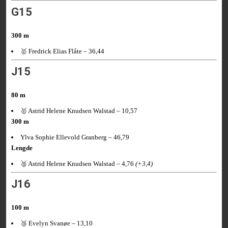
G15
300 m
🥇 Fredrick Elias Flåte – 36,44
J15
80 m
🥇 Astrid Helene Knudsen Walstad – 10,57
300 m
Ylva Sophie Ellevold Granberg – 46,79
Lengde
🥈 Astrid Helene Knudsen Walstad – 4,76
(+3,4)
J16
100 m
🥉 Evelyn Svanøe – 13,10