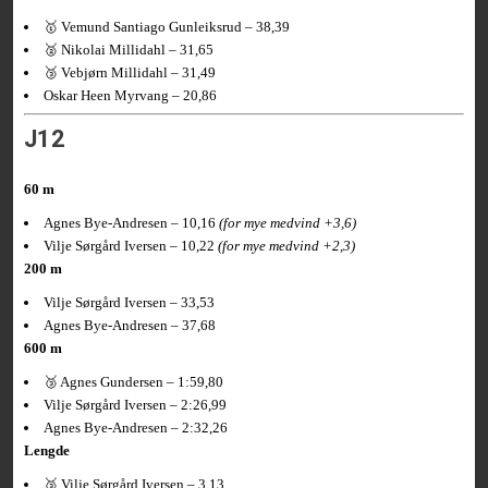
🥇 Vemund Santiago Gunleiksrud – 38,39
🥈 Nikolai Millidahl – 31,65
🥉 Vebjørn Millidahl – 31,49
Oskar Heen Myrvang – 20,86
J12
60 m
Agnes Bye-Andresen – 10,16
(for mye medvind +3,6)
Vilje Sørgård Iversen – 10,22
(for mye medvind +2,3)
200 m
Vilje Sørgård Iversen – 33,53
Agnes Bye-Andresen – 37,68
600 m
🥉 Agnes Gundersen – 1:59,80
Vilje Sørgård Iversen – 2:26,99
Agnes Bye-Andresen – 2:32,26
Lengde
🥉 Vilje Sørgård Iversen – 3,13