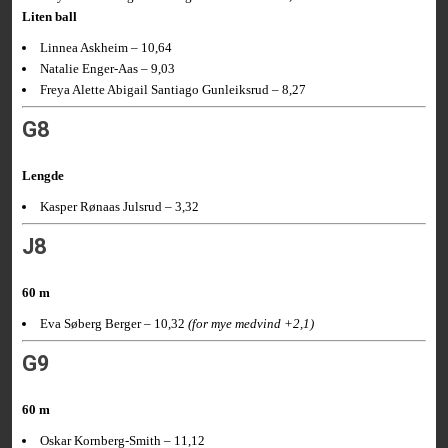
Liten ball
Linnea Askheim – 10,64
Natalie Enger-Aas – 9,03
Freya Alette Abigail Santiago Gunleiksrud – 8,27
G8
Lengde
Kasper Rønaas Julsrud – 3,32
J8
60 m
Eva Søberg Berger – 10,32
(for mye medvind +2,1)
G9
60 m
Oskar Kornberg-Smith – 11,12