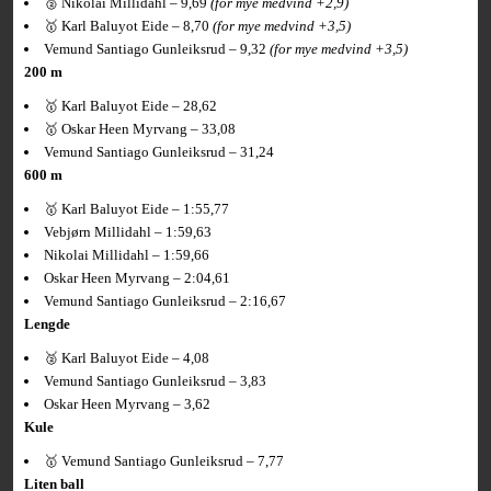
🥈 Nikolai Millidahl – 9,69
(for mye medvind +2,9)
🥇 Karl Baluyot Eide – 8,70
(for mye medvind +3,5)
Vemund Santiago Gunleiksrud – 9,32
(for mye medvind +3,5)
200 m
🥇 Karl Baluyot Eide – 28,62
🥇 Oskar Heen Myrvang – 33,08
Vemund Santiago Gunleiksrud – 31,24
600 m
🥇 Karl Baluyot Eide – 1:55,77
Vebjørn Millidahl – 1:59,63
Nikolai Millidahl – 1:59,66
Oskar Heen Myrvang – 2:04,61
Vemund Santiago Gunleiksrud – 2:16,67
Lengde
🥈 Karl Baluyot Eide – 4,08
Vemund Santiago Gunleiksrud – 3,83
Oskar Heen Myrvang – 3,62
Kule
🥇 Vemund Santiago Gunleiksrud – 7,77
Liten ball