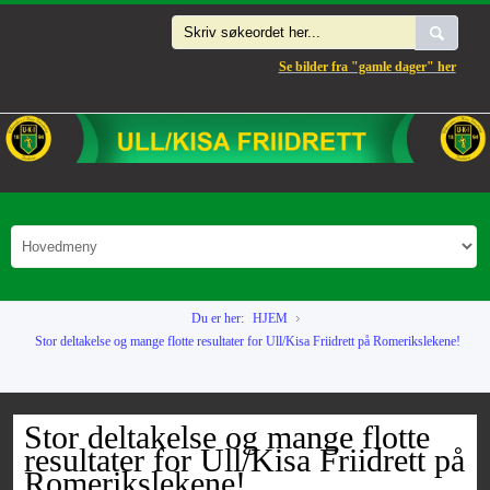
Se bilder fra "gamle dager" her
Du er her:
HJEM
Stor deltakelse og mange flotte resultater for Ull/Kisa Friidrett på Romerikslekene!
Stor deltakelse og mange flotte
resultater for Ull/Kisa Friidrett på
Romerikslekene!