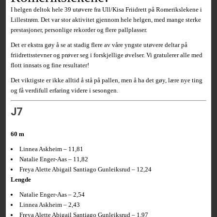
I helgen deltok hele 39 utøvere fra
Ull/Kisa Friidrett
på Romerikslekene i
Lillestrøm. Det var stor aktivitet gjennom hele helgen, med mange sterke
prestasjoner, personlige rekorder og flere pallplasser.
Det er ekstra gøy å se at stadig flere av våre yngste utøvere deltar på
friidrettsstevner og prøver seg i forskjellige øvelser. Vi gratulerer alle med
flott innsats og fine resultater!
Det viktigste er ikke alltid å stå på pallen, men å ha det gøy, lære nye ting
og få verdifull erfaring videre i sesongen.
J7
60 m
Linnea Askheim – 11,81
Natalie Enger-Aas – 11,82
Freya Alette Abigail Santiago Gunleiksrud – 12,24
Lengde
Natalie Enger-Aas – 2,54
Linnea Askheim – 2,43
Freya Alette Abigail Santiago Gunleiksrud – 1,97