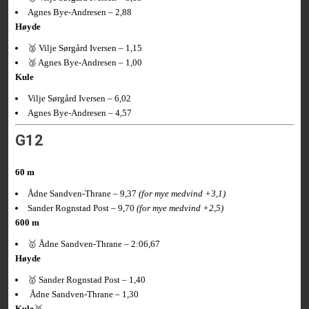
Agnes Bye-Andresen – 2,88
Høyde
🥈 Vilje Sørgård Iversen – 1,15
🥉 Agnes Bye-Andresen – 1,00
Kule
Vilje Sørgård Iversen – 6,02
Agnes Bye-Andresen – 4,57
G12
60 m
Ådne Sandven-Thrane – 9,37
(for mye medvind +3,1)
Sander Rognstad Post – 9,70
(for mye medvind +2,5)
600 m
🥇 Ådne Sandven-Thrane – 2:06,67
Høyde
🥇 Sander Rognstad Post – 1,40
Ådne Sandven-Thrane – 1,30
Kule
🥉