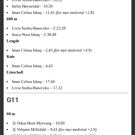
Iselin Høynesdal – 10,50
Iman Celina Ishaq – 11,41
(for mye medvind +2,8)
600 m
Livia Szuba-Haneczko – 2:23,59
Inaya Noor Ishaq – 2:38,49
Lengde
Iman Celina Ishaq – 2,43
(for mye medvind +4,9)
Kule
Iman Celina Ishaq – 4,43
Liten ball
Iman Celina Ishaq – 17,44
Livia Szuba-Haneczko – 17,32
G11
60 m
🥇 Oskar Heen Myrvang – 10,00
🥇 Vebjørn Millidahl – 9,41
(for mye medvind +2,9)