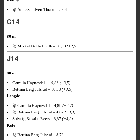
🥇 Ådne Sandven-Thrane – 5,64
G14
80 m
🥉 Mikkel Dahle Lindh – 10,30
(+2,5)
J14
80 m
Camilla Høynesdal – 10,86
(+3,5)
Bettina Berg Julsrud – 10,88
(+3,5)
Lengde
🥇 Camilla Høynesdal – 4,89
(+2,7)
🥈 Bettina Berg Julsrud – 4,67
(+3,3)
Solveig Rosalie Evers – 3,37
(+3,2)
Kule
🥇 Bettina Berg Julsrud – 8,78