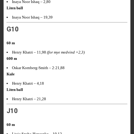
Inaya Noor Ishaq – 2,80
Liten ball
Inaya Noor Ishaq – 19,39
G10
60 m
Henry Khatri – 11,98
(for mye medvind +2,3)
600 m
Oskar Kornberg-Smith – 2:21,88
Kule
Henry Khatri – 4,18
Liten ball
Henry Khatri – 21,28
J10
60 m
Livia Szuba-Haneczko – 10,12