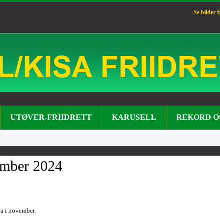
Se bilder 
UTØVER-FRIIDRETT
KARUSELL
REKORD O
ember 2024
ra i november.