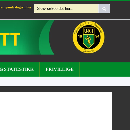
fra "gamle dager" her
G STATESTIKK
FRIVILLIGE