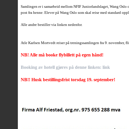
Samlingen er i samarbeid mellom NFIF Juniorlandslaget, Wang Oslo og 
post fra henne. Elever på Wang Oslo som skal reise med standard opp
Alle andre bestiller via linken nedenfor.
Atle Karlsen Mortvedt reiser på treningssamlingen fra 9. november, f
NB! Alle må booke flybillett på egen hånd!
Booking av hotell gjøres på denne linken: link
NB!! Husk bestillingsfrist torsdag 19. september!